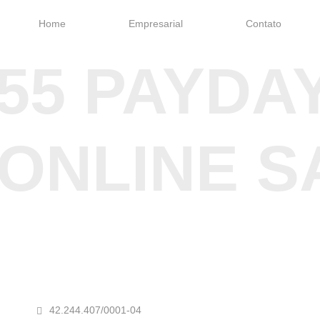
Home
Empresarial
Contato
55 PAYDA
ONLINE 
42.244.407/0001-04