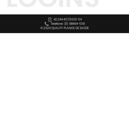
42.244.407/0001-04
Telefone: (11) 98464-1091
© 2024 QUALITY PLANOS DE SAÚDE