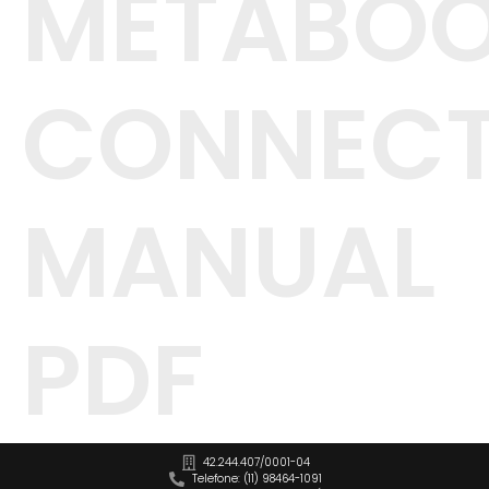
METABO
CONNECT
MANUAL
PDF
42.244.407/0001-04
Telefone: (11) 98464-1091