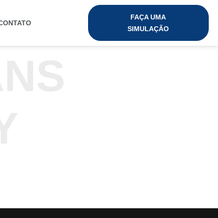
FAÇA UMA
CONTATO
SIMULAÇÃO
ANS
Y