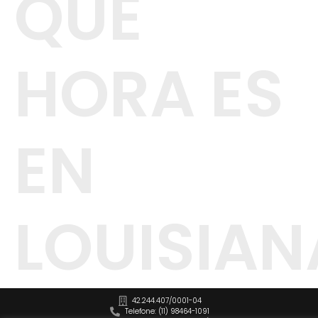
QUE
HORA ES
EN
LOUISIAN
42.244.407/0001-04
Telefone: (11) 98464-1091