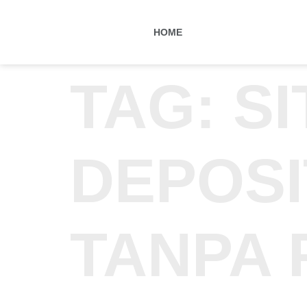
HOME
TAG:
SI
DEPOSI
TANPA