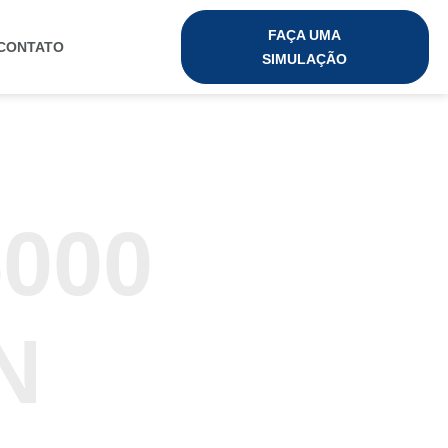
FAÇA UMA
CONTATO
SIMULAÇÃO
000
N