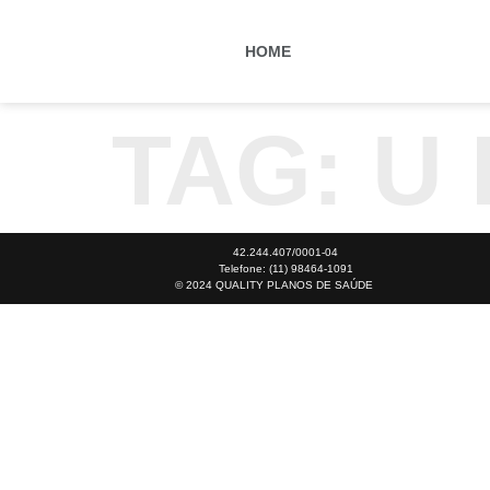
HOME
TAG:
U 
42.244.407/0001-04
Telefone: (11) 98464-1091
© 2024 QUALITY PLANOS DE SAÚDE