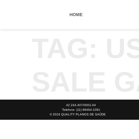
HOME
TAG:
U
SALE G
42.244.407/0001-04
Telefone: (11) 98464-1091
© 2024 QUALITY PLANOS DE SAÚDE