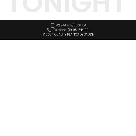
TONIGHT
42.244.407/0001-04
Telefone: (11) 98464-1091
© 2024 QUALITY PLANOS DE SAÚDE